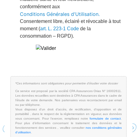
Previous
N