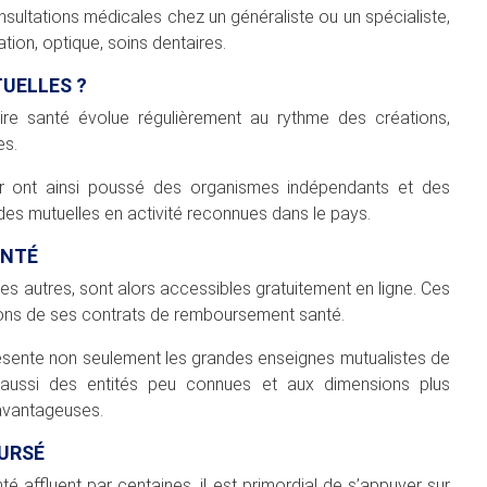
consultations médicales chez un généraliste ou un spécialiste,
ion, optique, soins dentaires.
TUELLES ?
re santé évolue régulièrement au rythme des créations,
es.
 ont ainsi poussé des organismes indépendants et des
des mutuelles en activité reconnues dans le pays.
ANTÉ
es autres, sont alors accessibles gratuitement en ligne. Ces
ons de ses contrats de remboursement santé.
présente non seulement les grandes enseignes mutualistes de
aussi des entités peu connues et aux dimensions plus
 avantageuses.
OURSÉ
affluent par centaines, il est primordial de s’appuyer sur